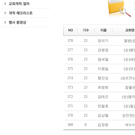
378
23
정의기
열방(순
377
23
강병영
(순)벧
376
23
염세열
(순)세
375
23
이원일
(순)모
374
23
형진성
(순)CI
373
23
최영희
참좋
372
23
김태곤
(순)엠
371
23
천철호
(순)칠
370
23
김상철
성인천(
369
8
김정분
새누