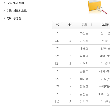
328
18
최선길
신곡(순
327
18
안광호
(순)하
326
18
배용호
양곡(순
325
18
박용규
참좋은(
324
18
박영찬
(순)원
323
18
김홍석
세계로(
322
17
정태윤
가좌(순
321
17
전형조
뉴청라(
320
17
유정원
예수비전(
319
17
안성주
(순)은