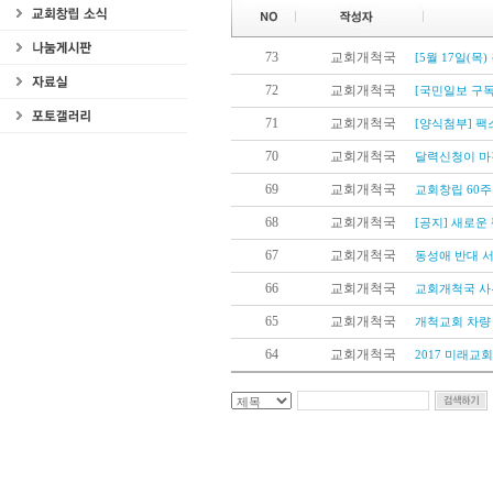
73
교회개척국
[5월 17일(목
72
교회개척국
[국민일보 구독
71
교회개척국
[양식첨부] 
70
교회개척국
달력신청이 마
69
교회개척국
교회창립 60주
68
교회개척국
[공지] 새로운
67
교회개척국
동성애 반대 
66
교회개척국
교회개척국 사
65
교회개척국
개척교회 차량
64
교회개척국
2017 미래교