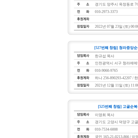
경기도 양주시 옥정동로 7다길
010-2973-3373
2022년 07월 23일 (토) 00:0
[527번째 창립] 청라중앙
한규섭 목사
인천광역시 서구 청라에메랄
010-9060-9765
하나 256-890293-42207 /
2021년 12월 11일 (토) 11:0
[525번째 창립] 고골순
이영희 목사
경기도 고양시 덕양구 고골길
010-7534-6008
국민 165-21-0213-866 / 